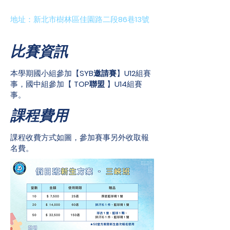
​地址：新北市樹林區佳園路二段
86
巷
13
號
比賽資訊
​本學期國小組參加【
SYB邀請賽
】
U12
組賽
事，國中組參加【
TOP
聯盟
】
U14
組賽
事。
​課程費用
課程收費方式如圖，參加賽事另外收取報
名費。