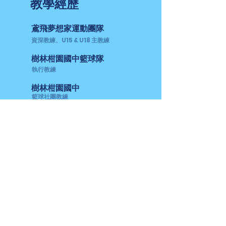
教學經歷
​鳶飛夢想家運動團隊
資深教練、U15 & U18 主教練
樹林柑園國中籃球隊
執行教練
樹林柑園國中
籃球社團教練
樹林桃子腳國小
籃球社團教練
​客服時段
聯絡電話
Line 客服
週一至週五
0920-416-378
@yfdreamerstw
10:00 - 20:00