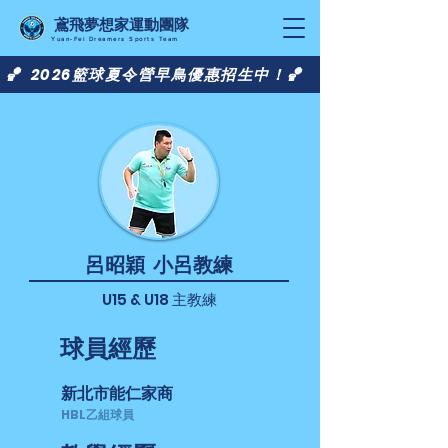
​鳶飛夢想家運動團隊
Yuan-Fei Dreamers Sports Team
🏀 2026籃球夏令營早鳥優惠招生中！🏀
​呂昭穎 小呂教練
U15 & U18 主教練
球員經歷
​新北市能仁家商
HBL乙組球員