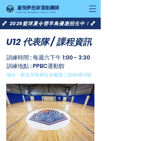
​鳶飛夢想家運動團隊
Yuan-Fei Dreamers Sports Team
🏀 2026籃球夏令營早鳥優惠招生中！🏀
U12 代表隊 / 課程資訊
​訓練時間 : 每週六下午 1:00 - 3:30
​訓練地點 : PPBC運動館
​地址：新北市樹林區佳園路二段
86
巷
13
號