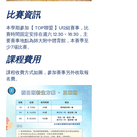
比賽資訊
​本學期參加【
TOP
聯盟 】
U12
組賽事，比
賽時間固定安排在週六
12:30 - 16:30
，主
要賽事地點為師大附中體育館，本賽季至
少
7
場比賽。
​課程費用
課程收費方式如圖，參加賽事另外收取報
名費。