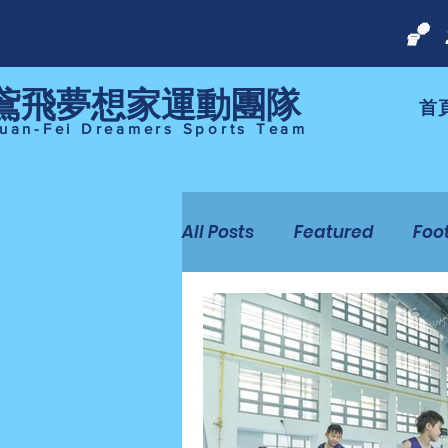

​鳶飛夢想家運動團隊
首
uan-Fei Dreamers Sports Team
All Posts
Featured
Foo