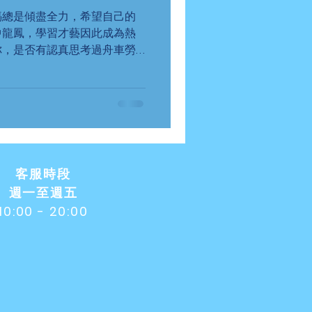
媽總是傾盡全力，希望自己的
中龍鳳，學習才藝因此成為熱
你，是否有認真思考過舟車勞
讓孩子學這個學那個，到底是
​客服時段
週一至週五
10:00 - 20:00