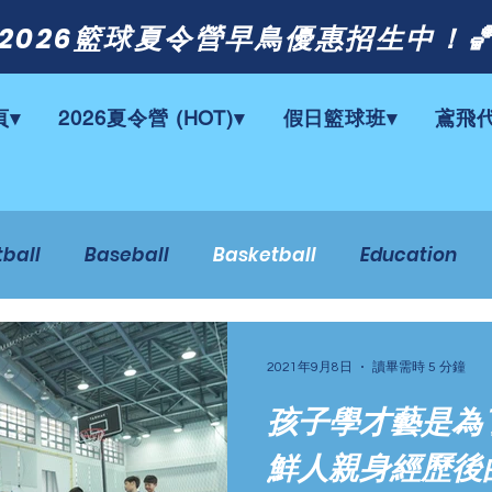
 2026籃球夏令營早鳥優惠招生中！
頁▾
2026夏令營 (HOT)▾
假日籃球班▾
鳶飛
tball
Baseball
Basketball
Education
2021年9月8日
讀畢需時 5 分鐘
孩子學才藝是為了
鮮人親身經歷後