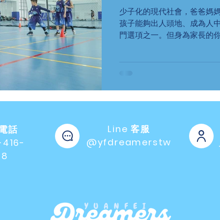
少子化的現代社會，爸爸媽
孩子能夠出人頭地、成為人
門選項之一。但身為家長的
頓接送孩子，投入大筆資金
為了甚麼呢?
Line 客服
電話
@yfdreamerstw
-416-
78