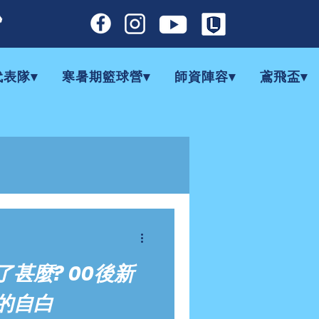

代表隊▾
寒暑期籃球營▾
師資陣容▾
鳶飛盃▾
甚麼? 00後新
的自白