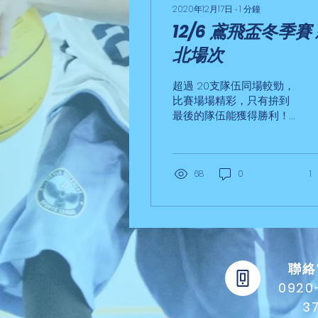
2020年12月17日
∙
1
分鐘
12/6 鳶飛盃冬季賽 新
北場次
超過 20支隊伍同場較勁，
比賽場場精彩，只有拚到
最後的隊伍能獲得勝利！
團隊於月初舉辦的鳶飛盃
3X3鬥牛賽，共有20支隊
伍一起組隊來爭奪榮耀，
比賽當天可以說是熱血奔
68
0
1
騰、場場精彩！很高興能
夠透過舉辦比賽，看到那
麼多具有潛力的小球員，
當中也不乏許多校隊報名
參賽，也看得出平時努力...
聯絡
0920
3