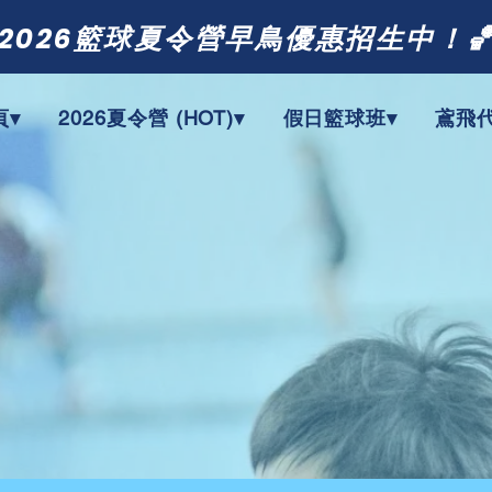
 2026籃球夏令營早鳥優惠招生中！
頁▾
2026夏令營 (HOT)▾
假日籃球班▾
鳶飛