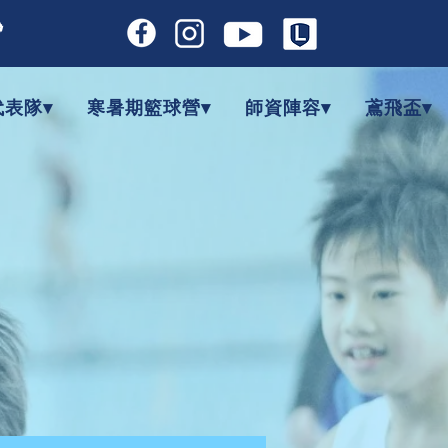

代表隊▾
寒暑期籃球營▾
師資陣容▾
鳶飛盃▾