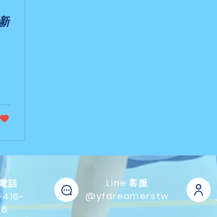
Line 客服
電話
@yfdreamerstw
-416-
78