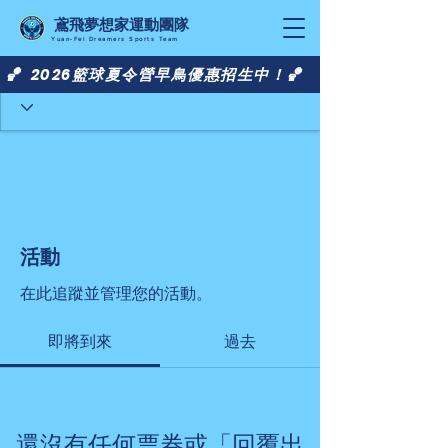
​鳶飛夢想家運動團隊
Yuan-Fei Dreamers Sports Team
🏀 2026籃球夏令營早鳥優惠招生中！🏀
活動
在此追蹤並管理您的活動。
即將到來
過去
還沒有任何票券或「回覆出